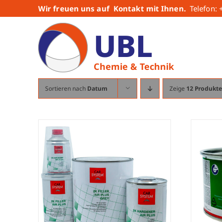
Zum
Wir freuen uns auf Kontakt mit Ihnen.
Telefon:
Inhalt
UBL
springen
Chemie & Technik
Sortieren nach
Datum
Zeige
12 Produkte