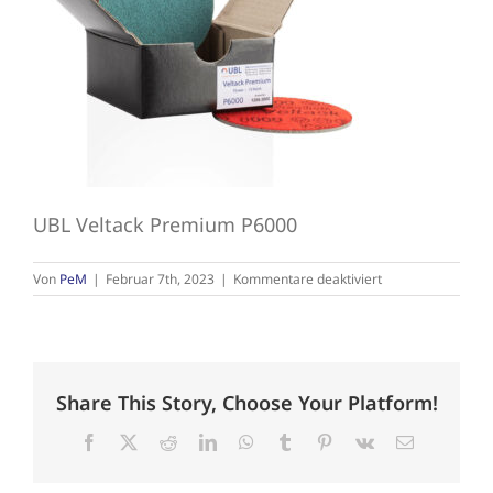
Schleifmittel
UBL Veltack Premium P6000
für
Von
PeM
|
Februar 7th, 2023
|
Kommentare deaktiviert
UBL
Veltack
Premium
P6000
Share This Story, Choose Your Platform!
Facebook
X
Reddit
LinkedIn
WhatsApp
Tumblr
Pinterest
Vk
E-
Mail