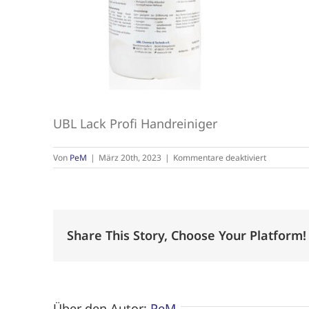
UBL Lack Profi Handreiniger
für
Von
PeM
|
März 20th, 2023
|
Kommentare deaktiviert
UBL
Lack
Profi
Handreinig
Share This Story, Choose Your Platform!
Über den Autor:
PeM