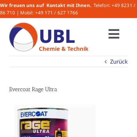
Zum
Wir freuen uns auf Kontakt mit Ihnen.
Telefon: +49 8231 /
Inhalt
86 710 | Mobil: +49 171 / 627 1766
springen
UBL
Togg
Chemie & Technik
HOME
Navi
Zurück
Über uns
Evercoat Rage Ultra
UBL-Produkte
Lacke
Lackzubehör