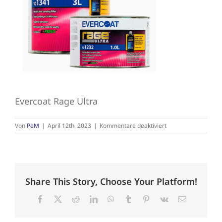
Schleifmittel
Evercoat Rage Ultra
für
Von
PeM
|
April 12th, 2023
|
Kommentare deaktiviert
Evercoat
Rage
Ultra
Share This Story, Choose Your Platform!
Facebook
X
Reddit
LinkedIn
WhatsApp
Tumblr
Pinterest
Vk
E-
Mail