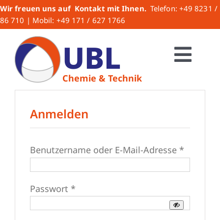
Zum
Wir freuen uns auf Kontakt mit Ihnen.
Telefon: +49 8231 /
Inhalt
86 710 | Mobil: +49 171 / 627 1766
springen
UBL
Togg
Chemie & Technik
HOME
Navi
Anmelden
Über uns
Erforder
Benutzername oder E-Mail-Adresse
*
UBL-Produkte
Lacke
Erforderlich
Passwort
*
Lackzubehör