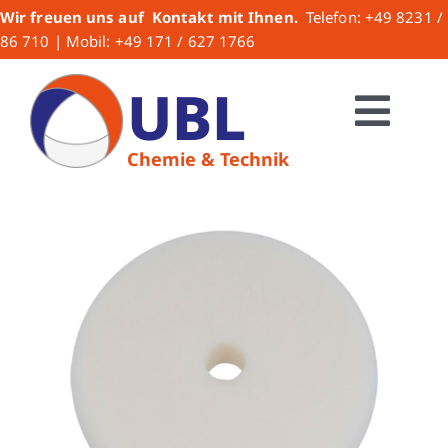
Zum
Wir freuen uns auf Kontakt mit Ihnen.
Telefon: +49 8231 /
Inhalt
86 710 | Mobil: +49 171 / 627 1766
springen
UBL
Togg
Chemie & Technik
HOME
Navi
Über uns
UBL-Produkte
Lacke
Lackzubehör