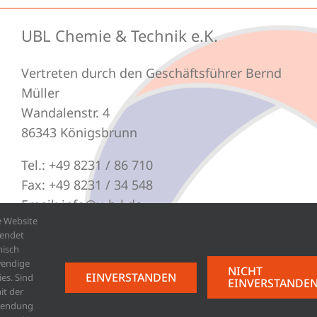
UBL Chemie & Technik e.K.
Vertreten durch den Geschäftsführer Bernd
Müller
Wandalenstr. 4
86343 Königsbrunn
Tel.: +49 8231 / 86 710
Fax: +49 8231 / 34 548
Email: info@u-b-l.de
e Website
endet
nisch
endige
NICHT
Impressum
EINVERSTANDEN
es. Sind
EINVERSTANDE
Datenschutzerklärung
it der
wendung
AGB – Allgemeine Geschäftsbedingungen