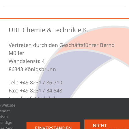
UBL Chemie & Technik e.K.
Vertreten durch den Geschäftsführer Bernd
Müller
Wandalenstr. 4
86343 Königsbrunn
Tel.: +49 8231 / 86 710
Fax: +49 8231 / 34 548
Email: info@u-b-l.de
e Website
endet
nisch
endige
NICHT
Impressum
EINVERSTANDEN
es. Sind