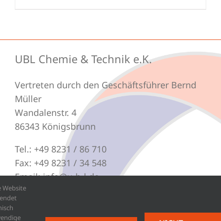
UBL Chemie & Technik e.K.
Vertreten durch den Geschäftsführer Bernd
Müller
Wandalenstr. 4
86343 Königsbrunn
Tel.: +49 8231 / 86 710
Fax: +49 8231 / 34 548
Email: info@u-b-l.de
e Website
endet
nisch
endige