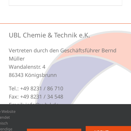
UBL Chemie & Technik e.K.
Vertreten durch den Geschäftsführer Bernd
Müller
Wandalenstr. 4
86343 Königsbrunn
Tel.: +49 8231 / 86 710
Fax: +49 8231 / 34 548
Email: info@u-b-l.de
e Website
endet
nisch
endige