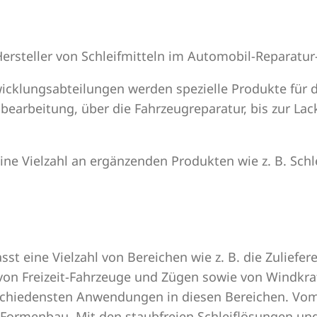
ersteller von Schleifmitteln im Automobil-Reparatur
icklungsabteilungen werden spezielle Produkte für d
nbearbeitung, über die Fahrzeugreparatur, bis zur La
 Vielzahl an ergänzenden Produkten wie z. B. Schleif
t eine Vielzahl von Bereichen wie z. B. die Zuliefer
er von Freizeit-Fahrzeuge und Zügen sowie von Windkr
erschiedensten Anwendungen in diesen Bereichen. Vom
um Formenbau. Mit den staubfreien Schleiflösungen un