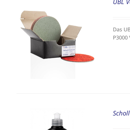
UBL V
Das UB
P3000 
Schol