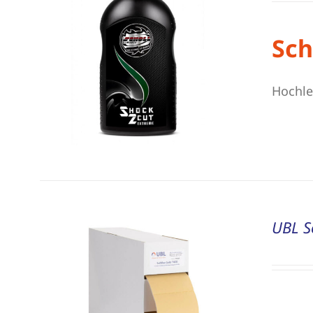
Sch
Hochle
UBL S